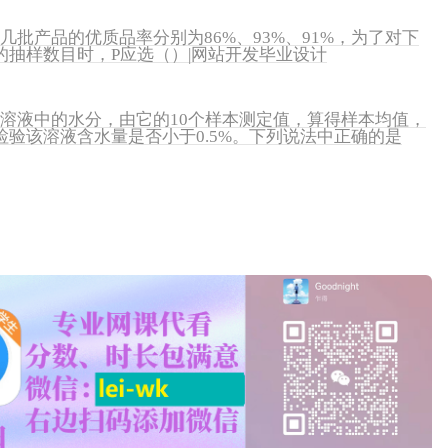
几批产品的优质品率分别为86%、93%、91%，为了对下
抽样数目时，P应选（）|网站开发毕业设计
种溶液中的水分，由它的10个样本测定值，算得样本均值，
验该溶液含水量是否小于0.5%。下列说法中正确的是