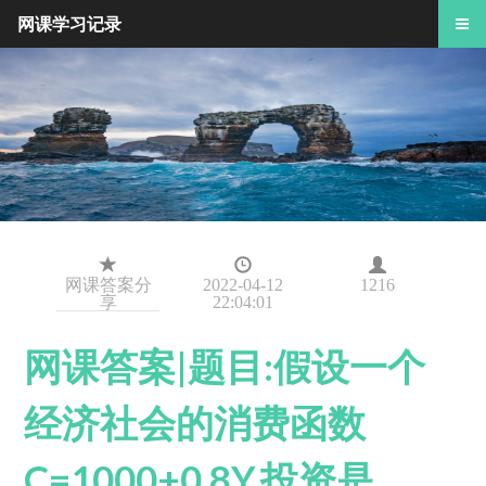
网课学习记录
网课答案分
2022-04-12
1216
享
22:04:01
网课答案|题目:假设一个
经济社会的消费函数
C=1000+0.8Y,投资是