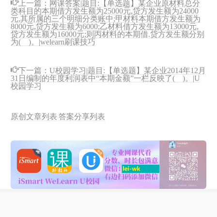
上一篇：
网课答案|题目:【单选题】某企业原材料总分
类科目的本期借方发生额为25000元,贷方发生额为24000
元,其所属的三个明细分类账中;甲材料本期借方发生额为
8000元,贷方发生额为6000;乙材料借方发生额为13000元,
贷方发生额为16000元;则丙材料的本期借.贷方发生额分别
为( )。|welearn刷课技巧
下一篇：
U校园学习|题目:【单选题】某企业2014年12月
31日编制的年度利润表中“本期金额”一栏反映了( )。|U
校园学习
原创文章列表
答案分享列表