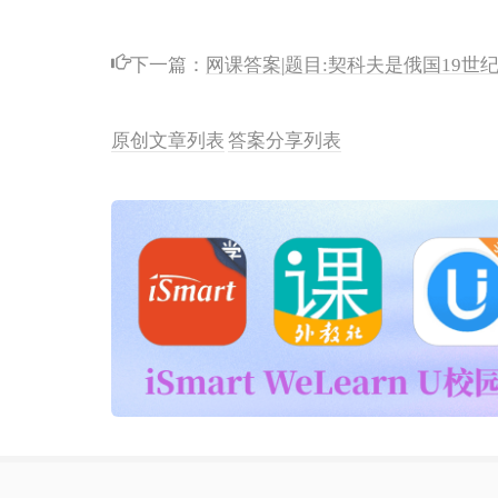
下一篇：
网课答案|题目:契科夫是俄国19世
原创文章列表
答案分享列表