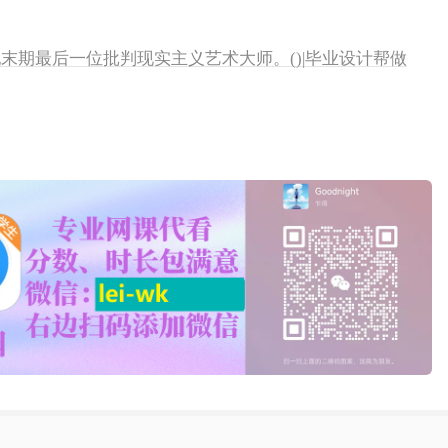
纪末期最后一位批判现实主义艺术大师。()|毕业设计帮做