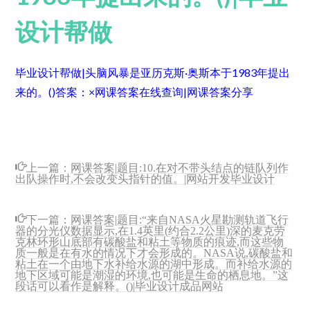
设计帮做
毕业设计帮做|头脑风暴是亚历克斯·奥斯本于1983年提出
来的。()
答案：×
网课答案在线查询|网课答案分享
上一篇：
网课答案|题目:10.在对不带头结点的链队列作
出队操作时,不会改变头指针的值。|网站开发毕业设计
下一篇：
网课答案|题目:“来自NASA火星勘测轨道飞行
器的分光仪数据显示,在1.4英里(约合2.2公里)深的麦克劳
克林环形山底部有碳酸盐和粘土等物质的痕迹,而这些物
质一般是在有水的情况下才会形成的。NASA说,碳酸盐和
粘土在一个由地下水补给水源的湖中形成。而补给水源的
地下区域可能是潮湿的环境,也可能是生命的栖息地。”这
段话可以看作是解释。()|毕业设计成品网站