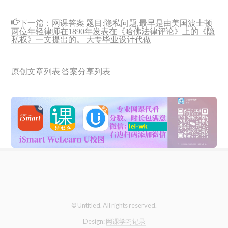
下一篇：
网课答案|题目:隐私问题,最早是由美国波士顿
两位年轻律师在1890年发表在《哈佛法律评论》上的《隐
私权》一文提出的。|大专毕业设计代做
原创文章列表
答案分享列表
© Untitled. All rights reserved.
Design:
网课学习记录