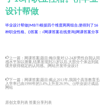
设计帮做
毕业设计帮做|MBTI根据四个维度两两组合,便得到了16
种职业性格。()
答案：√
网课答案在线查询|网课答案分享
上一篇：
网课答案|题目:梅尔曼对12-24岁男性自我认同
感水平加以测量,结果发现到21岁以后,大部分个体达到延
缓并获得稳定的认同感。|网站开发毕业设计
下一篇：
网课答案|题目:截止2011年,我国个高等教育毛
入学率已由1990年的3.4%上升至26.9%。()|毕业设计成品
网站
原创文章列表
答案分享列表