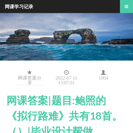
网课学习记录
网课答案分
2022-07-11
1004
享
13:07:01
网课答案|题目:鲍照的
《拟行路难》共有18首。
（）|毕业设计帮做