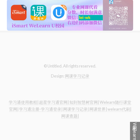
© Untitled. All rights reserved.
Design:
网课学习记录
学习通使用教程|
超星学习通官网|
知到智慧树官网|
Welearn随行课堂
官网|
学习通注册-学习通登录|
网课学习记录|
网课世界|
welearn代刷|
网课查题|
刷Welearn点这里