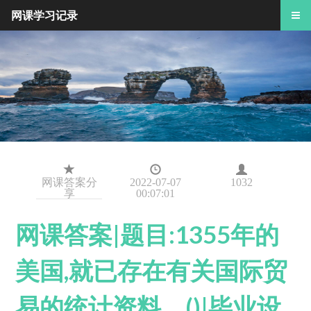
网课学习记录
网课答案分
2022-07-07
1032
享
00:07:01
网课答案|题目:1355年的
美国,就已存在有关国际贸
易的统计资料。()|毕业设