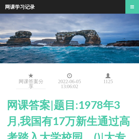
网课学习记录
网课答案分
2022-06-05
1125
享
13:06:02
网课答案|题目:1978年3
月,我国有17万新生通过高
考踏入大学校园。()|大专