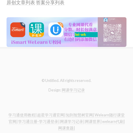
原创文章列表
答案分享列表
© Untitled. All rights reserved.
Design:
网课学习记录
学习通使用教程|
超星学习通官网|
知到智慧树官网|
Welearn随行课堂
官网|
学习通注册-学习通登录|
网课学习记录|
网课世界|
welearn代刷|
网课查题|