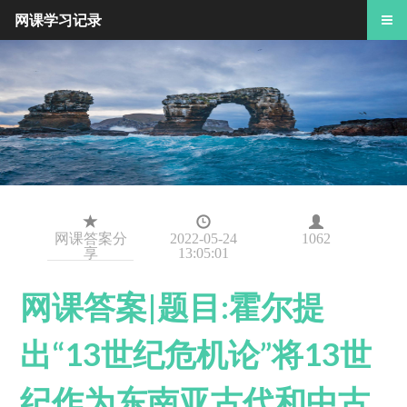
网课学习记录
网课答案分
2022-05-24
1062
享
13:05:01
网课答案|题目:霍尔提
出“13世纪危机论”将13世
纪作为东南亚古代和中古