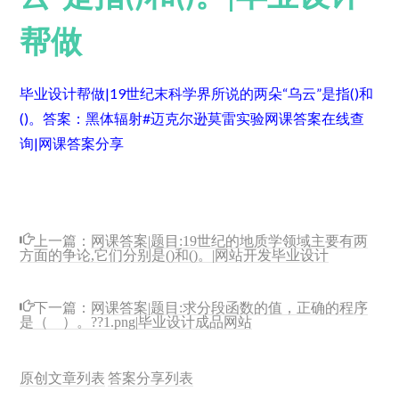
帮做
毕业设计帮做|19世纪末科学界所说的两朵“乌云”是指()和
()。
答案：黑体辐射#迈克尔逊莫雷实验
网课答案在线查
询|网课答案分享
上一篇：
网课答案|题目:19世纪的地质学领域主要有两
方面的争论,它们分别是()和()。|网站开发毕业设计
下一篇：
网课答案|题目:求分段函数的值，正确的程序
是（ ）。??1.png|毕业设计成品网站
原创文章列表
答案分享列表