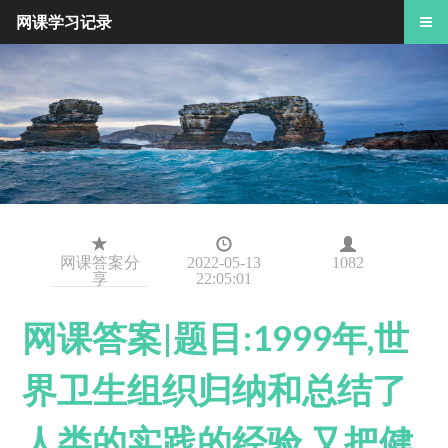
网课学习记录
网课答案分
2022-05-13
1082
享
22:05:01
网课答案|题目:1999年,世
界卫生组织归纳和总结了
人类的实践的经验,又把健