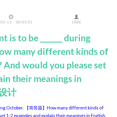
-05-13 00:05:01
1086
 to be ______ during
many different kinds of
? And would you please set
in their meanings in
业设计
ng October. 【简答题】How many different kinds of
et 1-2 examples and explain their meanings in English.