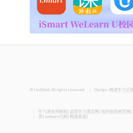
© Untitled. All rights reserved.
Design:
网课学习记
学习通使用教程|
超星学习通官网|
知到智慧树官网|
界|
welearn代刷|
网课查题|