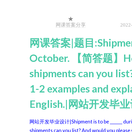
网课答案分享
2022
网课答案|题目:Shipment is
October. 【简答题】How 
shipments can you list
1-2 examples and expla
English.|网站开发毕
网站开发毕业设计|Shipment is to be ______ duri
shipments can you list? And would you please s