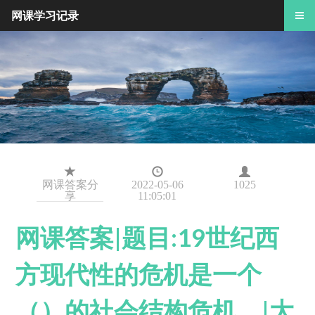
网课学习记录
网课答案分
2022-05-06
1025
享
11:05:01
网课答案|题目:19世纪西
方现代性的危机是一个
（）的社会结构危机。|大