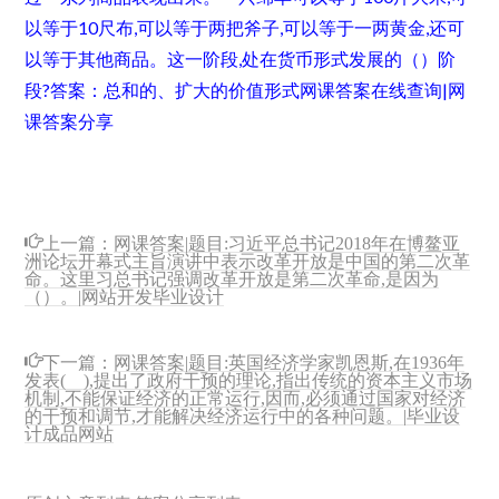
以等于10尺布,可以等于两把斧子,可以等于一两黄金,还可
以等于其他商品。这一阶段,处在货币形式发展的（）阶
段?
答案：总和的、扩大的价值形式
网课答案在线查询|网
课答案分享
上一篇：
网课答案|题目:习近平总书记2018年在博鳌亚
洲论坛开幕式主旨演讲中表示改革开放是中国的第二次革
命。这里习总书记强调改革开放是第二次革命,是因为
（）。|网站开发毕业设计
下一篇：
网课答案|题目:英国经济学家凯恩斯,在1936年
发表( ),提出了政府干预的理论,指出传统的资本主义市场
机制,不能保证经济的正常运行,因而,必须通过国家对经济
的干预和调节,才能解决经济运行中的各种问题。|毕业设
计成品网站