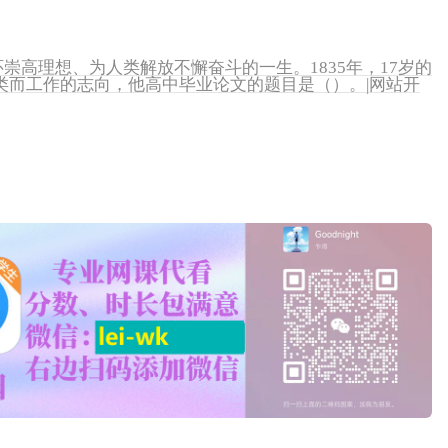
怀崇高理想、为人类解放不懈奋斗的一生。1835年，17岁的
类而工作的志向，他高中毕业论文的题目是（）。|网站开