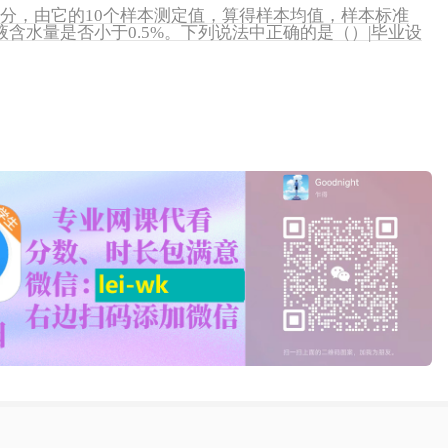
水分，由它的10个样本测定值，算得样本均值，样本标准
含水量是否小于0.5%。下列说法中正确的是（）|毕业设