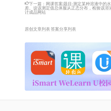
下一篇：
网课答案|题目:测定某种溶液中的
差。设该测定值总体服从正态分布，检验该溶液
计成品网站
原创文章列表
答案分享列表