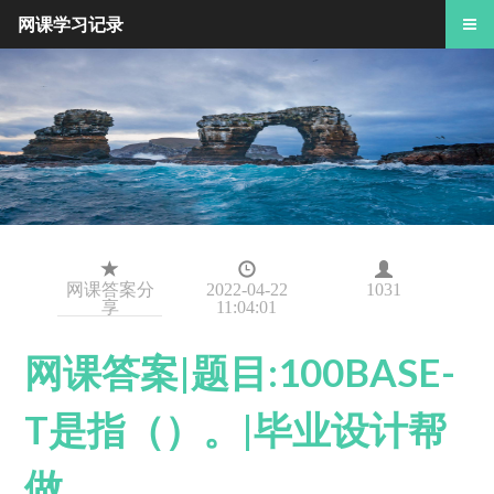
网课学习记录
网课答案分
2022-04-22
1031
享
11:04:01
网课答案|题目:100BASE-
T是指（）。|毕业设计帮
做