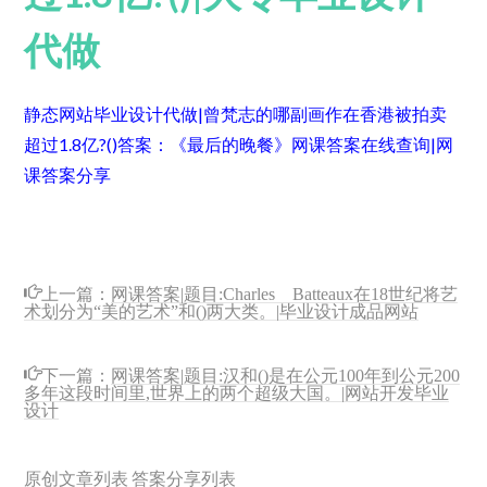
代做
静态网站毕业设计代做|曾梵志的哪副画作在香港被拍卖
超过1.8亿?()
答案：《最后的晚餐》
网课答案在线查询|网
课答案分享
上一篇：
网课答案|题目:Charles Batteaux在18世纪将艺
术划分为“美的艺术”和()两大类。|毕业设计成品网站
下一篇：
网课答案|题目:汉和()是在公元100年到公元200
多年这段时间里,世界上的两个超级大国。|网站开发毕业
设计
原创文章列表
答案分享列表