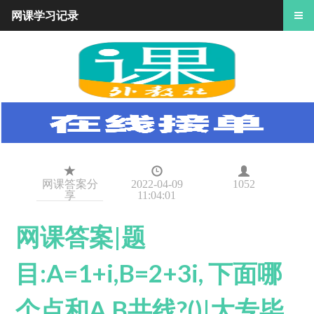
网课学习记录
网课答案分
2022-04-09
1052
享
11:04:01
网课答案|题
目:A=1+i,B=2+3i, 下面哪
个点和A,B共线?()|大专毕